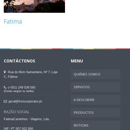
Fatima
CONTÁCTENOS
MENU
Rua do Bom Samaritano, Nº 7, Loja
QUIÉNES SOMOS
C, Fátima
SERVICIOS
(+351) 249 538 565
(Costo según tu tarifa)
A DESCUBRIR
geral@fctouroperator.pt
RAZÃO SOCIAL
PRODUCTOS
FatimaCaminhos - Viagens, Lda.
NOTICIAS
NIF: PT 507 922 956