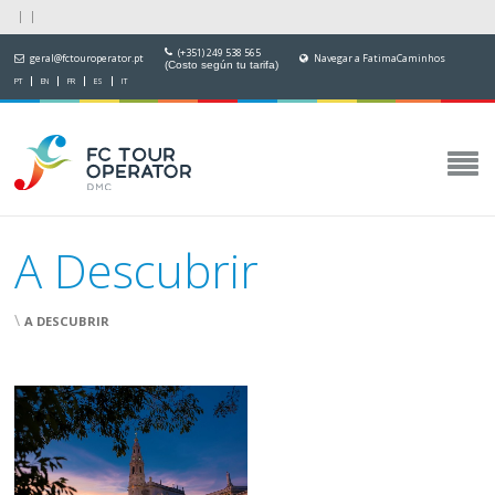
(+351) 249 538 565
geral@fctouroperator.pt
Navegar a FatimaCaminhos
(Costo según tu tarifa)
PT
EN
FR
ES
IT
A Descubrir
\
A DESCUBRIR