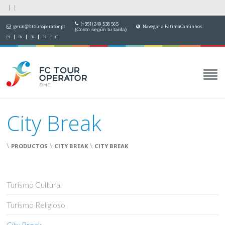
(+351) 249 538 565
geral@fctouroperator.pt
Navegar a FatimaCaminhos
(Costo según tu tarifa)
PT
EN
FR
ES
IT
City Break
\
\
\
PRODUCTOS
CITY BREAK
CITY BREAK
Turismo Cultural
Turismo Religioso