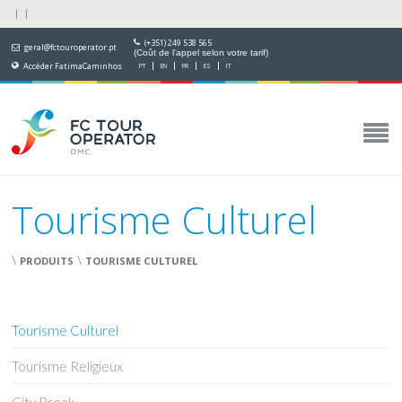
(+351) 249 538 565
geral@fctouroperator.pt
(Coût de l'appel selon votre tarif)
Accéder FatimaCaminhos
PT
EN
FR
ES
IT
Tourisme Culturel
\
\
PRODUITS
TOURISME CULTUREL
Tourisme Culturel
Tourisme Religieux