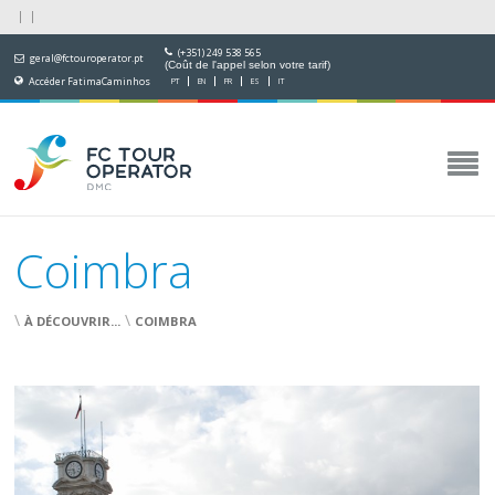
(+351) 249 538 565
geral@fctouroperator.pt
(Coût de l'appel selon votre tarif)
Accéder FatimaCaminhos
PT
EN
FR
ES
IT
Coimbra
\
\
À DÉCOUVRIR...
COIMBRA