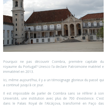
Pourquoi ne pas découvrir Coimbra, première capitale du
royaume du Portugal? Unesco l’a declare Patroimoine matériel e
immatériel en 2013.
Ici, même aujourd'hui, il y a un témoignage glorieux du passé qui
a continué jusqu'à ce jour.
Il est impossible de parler de Coimbra sans se référer à son
Université, une institution avec plus de 700 d'existence. C'est
dans le Palais Royal de l'Alcáçova, transformé en Paço das