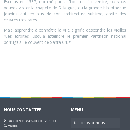
Escolas en 1537, dominé par la Tour de l'Université, où vous
pouvez visiter la chapelle de S. Miguel, ou la grande bibliothèque
Joanina qui, en plus de son architecture sublime, abrite des
œuvres très rares.
Mais apprendre à connaître la ville signifie descendre les vieilles
rues étroites jusqu'à atteindre le premier Panthéon national
portugais, le couvent de Santa Cruz.
NOUS CONTACTER
MENU
Rua do Bom Samaritano, Nº 7, Loja
À PROPOS DE NOUS
C, Fátima