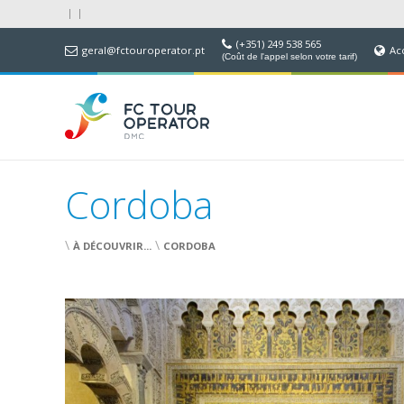
(+351) 249 538 565
geral@fctouroperator.pt
Ac
(Coût de l'appel selon votre tarif)
Cordoba
\
\
À DÉCOUVRIR...
CORDOBA