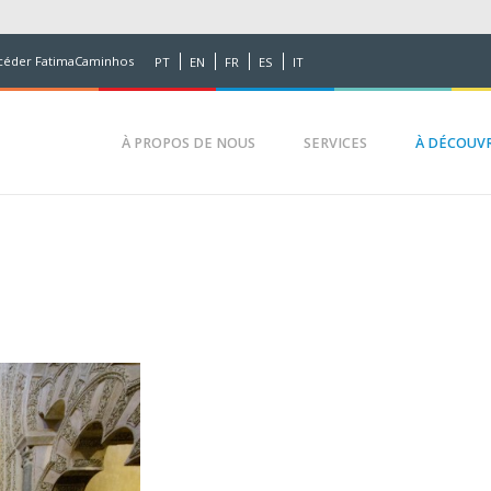
céder FatimaCaminhos
PT
EN
FR
ES
IT
À PROPOS DE NOUS
SERVICES
À DÉCOUVRI