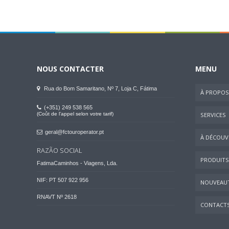
NOUS CONTACTER
MENU
Rua do Bom Samaritano, Nº 7, Loja C, Fátima
À PROPOS
(+351) 249 538 565
(Coût de l'appel selon votre tarif)
SERVICES
geral@fctouroperator.pt
À DÉCOUVR
RAZÃO SOCIAL
PRODUITS
FatimaCaminhos - Viagens, Lda.
NIF: PT 507 922 956
NOUVEAU
RNAVT Nº 2618
CONTACT