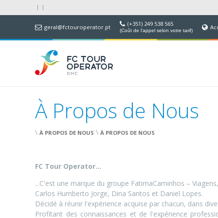
(+351) 249 538 565
geral@fctouroperator.pt
Ac
(Coût de l'appel selon votre tarif)
À Propos de Nous
\
\
À PROPOS DE NOUS
À PROPOS DE NOUS
FC Tour Operator...
...C'est une marque du groupe FatimaCaminhos – Viagens, 
Carlos Humberto Jorge, Dina Santos et Daniel Lopes.
Décidé à réunir l'expérience acquise par chacun, dans div
Profitant des connaissances et de l'expérience profes