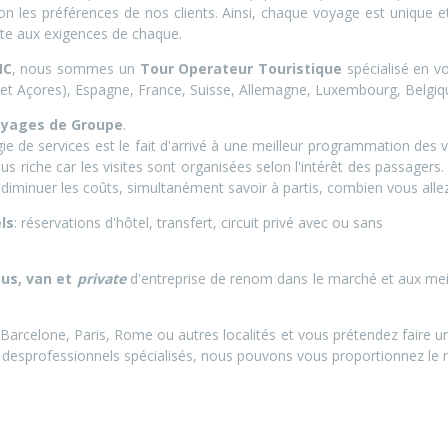
on les préférences de nos clients. Ainsi, chaque voyage est unique e
pte aux exigences de chaque.
C
, nous sommes un
Tour Operateur Touristique
spécialisé en vo
 et Açores), Espagne, France, Suisse, Allemagne, Luxembourg, Belgique
oyages de Groupe
.
gie de services est le fait d'arrivé à une meilleur programmation d
 riche car les visites sont organisées selon l'intérêt des passagers. D
t diminuer les coûts, simultanément savoir à partis, combien vous alle
ls
: réservations d'hôtel, transfert, circuit privé avec ou sans
bus, van et
private
d'entreprise de renom dans le marché et aux meill
 Barcelone, Paris, Rome ou autres localités et vous prétendez faire
c desprofessionnels spécialisés, nous pouvons vous proportionnez le me