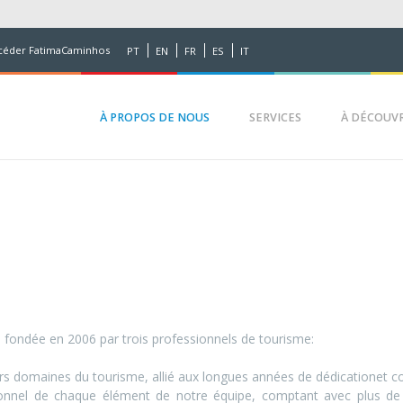
céder FatimaCaminhos
PT
EN
FR
ES
IT
À PROPOS DE NOUS
SERVICES
À DÉCOUVRI
fondée en 2006 par trois professionnels de tourisme:
ers domaines du tourisme, allié aux longues années de dédicationet c
sionnel de chaque élément de notre équipe, comptant avec plus de