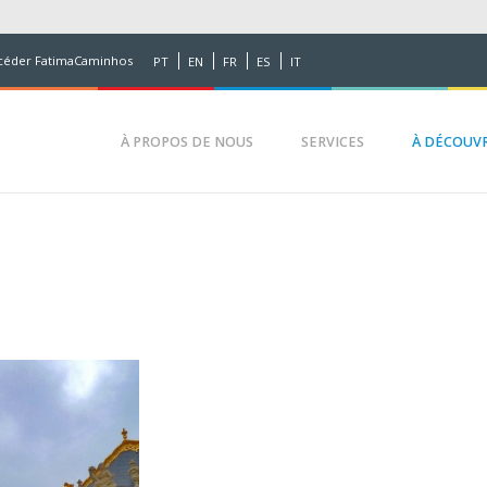
céder FatimaCaminhos
PT
EN
FR
ES
IT
À PROPOS DE NOUS
SERVICES
À DÉCOUVRI