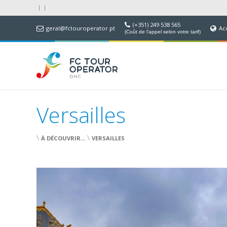
(+351) 249 538 565
geral@fctouroperator.pt
Ac
(Coût de l'appel selon votre tarif)
Versailles
\
\
À DÉCOUVRIR...
VERSAILLES