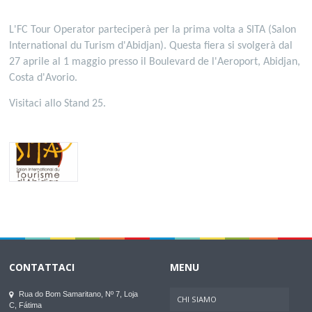
L'FC Tour Operator parteciperà per la prima volta a SITA (Salon
International du Turism d'Abidjan). Questa fiera si svolgerà dal
27 aprile al 1 maggio presso il Boulevard de l'Aeroport, Abidjan,
Costa d'Avorio.
Visitaci allo Stand 25.
CONTATTACI
MENU
Rua do Bom Samaritano, Nº 7, Loja
CHI SIAMO
C, Fátima