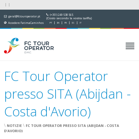
(+351) 249 538 565
geral@fctouroperator.pt
(Costo secondo la vostra tariffa)
Accedere FatimaCaminhos
PT
EN
FR
ES
IT
FC Tour Operator
presso SITA (Abijdan -
Costa d'Avorio)
\
\
NOTIZIE
FC TOUR OPERATOR PRESSO SITA (ABIJDAN - COSTA
D'AVORIO)