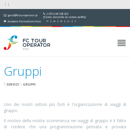
(+351) 249 538 565
geral@fctouroperator.pt
(Costo secondo la vostra tariffa)
Accedere FatimaCaminhos
PT
EN
FR
ES
IT
Gruppi
\
\
SERVIZI
GRUPPI
Uno dei nostri settori più forti è l'organizzazione di viaggi di
gruppo.
Il motivo della nostra scommessa nei viaggi di gruppo è il fatto
di credere che una programmazione pensata e provata