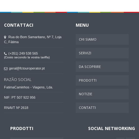
CONTATTACI
MENU
Rua do Bom Samaritano, Nº 7, Loja
CHI SIAMO
C, Fátima
SERVIZI
(+351) 249 538 565
(Costo secondo la vostra tariffa)
DA SCOPRIRE
geral@fctouroperator.pt
RAZÃO SOCIAL
PRODOTTI
FatimaCaminhos - Viagens, Lda.
NOTIZIE
NIF: PT 507 922 956
CONTATTI
RNAVT Nº 2618
PRODOTTI
SOCIAL NETWORKING