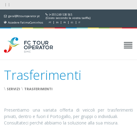
(+351) 249 538 565
geral@fctouroperator.pt
(Costo secondo la vostra tariffa)
Accedere FatimaCaminhos
PT
EN
FR
ES
IT
Trasferimenti
\
\
SERVIZI
TRASFERIMENTI
Presentiamo una variata offerta di veicoli per trasferimenti
privati, dentro e fuori il Portogallo, per gruppi o individuali.
Consultateci perché abbiamo la soluzione alla sua misura.