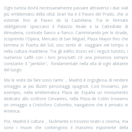
Ogni turista dovrà necessariamente passare attraverso i due viali
più emblematici della città: Gran Via e il Paseo del Prado, che si
estende fino al Paseo de la Castellana. Tra le fermate
obbligatorie spiaccano il Palazzo Reale e la Cattedrale di
Almudena, costruite fianco a fianco. Camminando per le strade,
scoprendo l'Opera, Mercato di San Miguel, Plaza Mayor fino che
termina in Puerta del Sol, uno sente di viaggiare nel tempo e
nella cultura madrilena. Tra gli edifici storici ed i negozi turistici, i
numerosi caffè con i loro prosciutti c’è una presenza sempre
constante: il "jambón", fondamentale nella vita di ogni abitante
del luogo.
Ma le visite da fare sono tante ... Madrid è orgogliosa di rendere
omaggio ai più illustri personaggi spagnoli. Così troviamo, per
esempio, nella emblematica Plaza de España un monumento
dedicato allo scrittore Cervantes, nella Plaza de Colón troviamo
un omaggio a Cristoforo Colombo, navigatore che è arrivato in
America.
Poi, Madrid è cultura ... facilmente si trovono teatri o cinema, ma
sono i musei che contengono il massimo esponente della