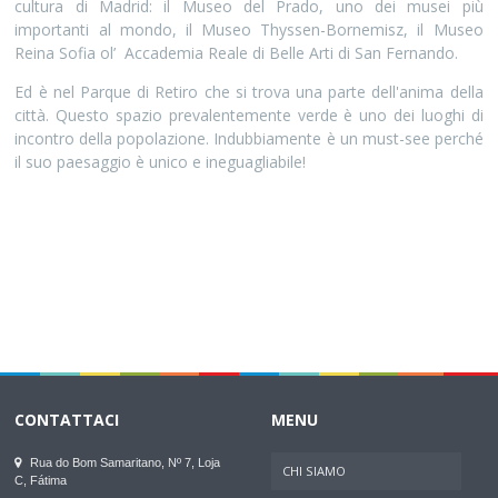
cultura di Madrid: il Museo del Prado, uno dei musei più
importanti al mondo, il Museo Thyssen-Bornemisz, il Museo
Reina Sofia ol’ Accademia Reale di Belle Arti di San Fernando.
Ed è nel Parque di Retiro che si trova una parte dell'anima della
città. Questo spazio prevalentemente verde è uno dei luoghi di
incontro della popolazione. Indubbiamente è un must-see perché
il suo paesaggio è unico e ineguagliabile!
CONTATTACI
MENU
Rua do Bom Samaritano, Nº 7, Loja
CHI SIAMO
C, Fátima