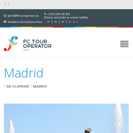
(+351) 249 538 565
geral@fctouroperator.pt
(Costo secondo la vostra tariffa)
Accedere FatimaCaminhos
PT
EN
FR
ES
IT
Madrid
\
\
DA SCOPRIRE
MADRID