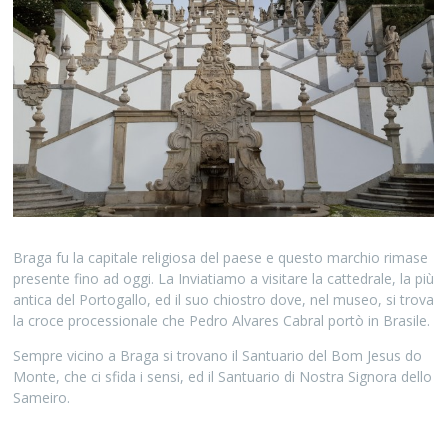
Braga fu la capitale religiosa del paese e questo marchio rimase
presente fino ad oggi. La Inviatiamo a visitare la cattedrale, la più
antica del Portogallo, ed il suo chiostro dove, nel museo, si trova
la croce processionale che Pedro Alvares Cabral portò in Brasile.
Sempre vicino a Braga si trovano il Santuario del Bom Jesus do
Monte, che ci sfida i sensi, ed il Santuario di Nostra Signora dello
Sameiro.