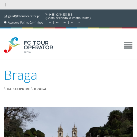
(+351) 249 538 565
geral@fctouroperator.pt
(Costo secondo la vostra tariffa)
Accedere FatimaCaminhos
PT
EN
FR
ES
IT
Braga
\
\
DA SCOPRIRE
BRAGA