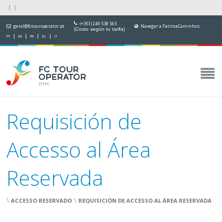
(+351) 249 538 565
geral@fctouroperator.pt
Navegar a FatimaCaminhos
(Costo según tu tarifa)
PT
EN
FR
ES
IT
Requisición de
Accesso al Área
Reservada
\
\
ACCESSO RESERVADO
REQUISICIÓN DE ACCESSO AL ÁREA RESERVADA