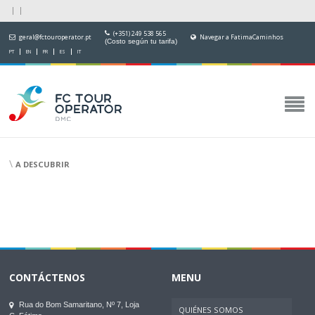
(+351) 249 538 565
geral@fctouroperator.pt
Navegar a FatimaCaminhos
(Costo según tu tarifa)
PT
EN
FR
ES
IT
\
A DESCUBRIR
CONTÁCTENOS
MENU
Rua do Bom Samaritano, Nº 7, Loja
QUIÉNES SOMOS