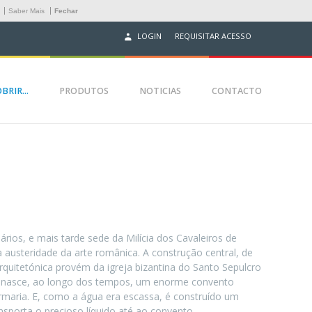
.
Saber Mais
Fechar
REQUISITAR ACESSO
LOGIN
BRIR...
PRODUTOS
NOTICIAS
CONTACTO
ios, e mais tarde sede da Milícia dos Cavaleiros de
 austeridade da arte românica. A construção central, de
 arquitetónica provém da igreja bizantina do Santo Sepulcro
ia nasce, ao longo dos tempos, um enorme convento
maria. E, como a água era escassa, é construído um
sporta o precioso líquido até ao convento.