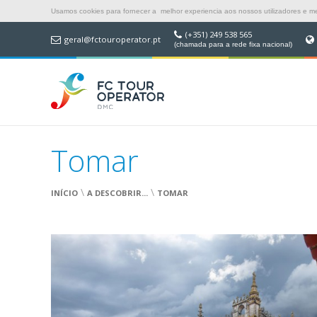
Usamos cookies para fornecer a melhor experiencia aos nossos utilizadores e mel
(+351) 249 538 565
geral@fctouroperator.pt
(chamada para a rede fixa nacional)
Tomar
\
\
INÍCIO
A DESCOBRIR...
TOMAR