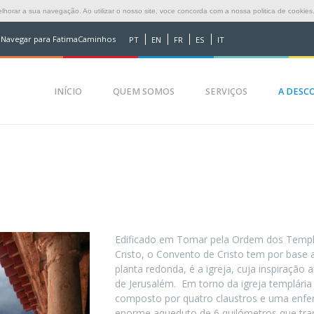
horar a sua navegação. Ao utilizar o nosso site, voce concorda com a nossa politica de cookies
Navegar para FatimaCaminhos
PT
EN
FR
ES
IT
INÍCIO
QUEM SOMOS
SERVIÇOS
A DESCO
Edificado em Tomar pela Ordem dos Templár
Cristo, o Convento de Cristo tem por base a
planta redonda, é a igreja, cuja inspiração
de Jerusalém. Em torno da igreja templár
composto por quatro claustros e uma enfer
enorme aqueduto de 6 quilómetros que tran