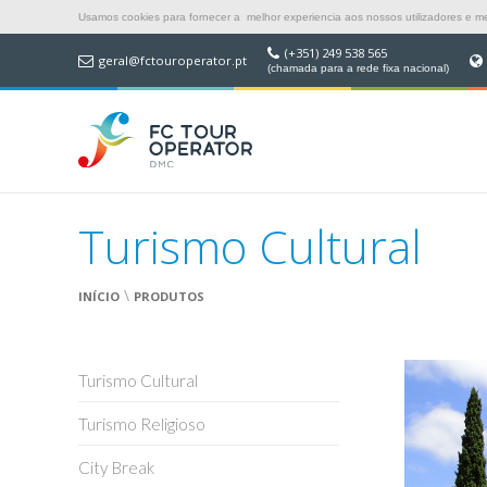
Usamos cookies para fornecer a melhor experiencia aos nossos utilizadores e mel
(+351) 249 538 565
geral@fctouroperator.pt
(chamada para a rede fixa nacional)
Turismo Cultural
\
INÍCIO
PRODUTOS
Turismo Cultural
Turismo Religioso
City Break