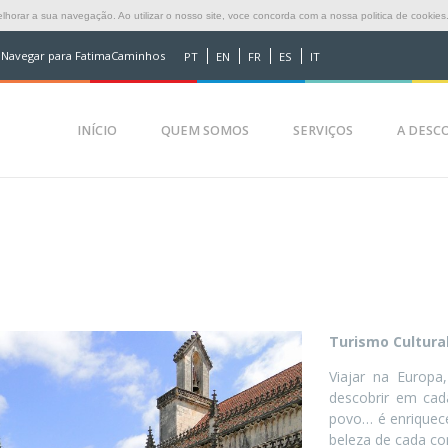
horar a sua navegação. Ao utilizar o nosso site, voce concorda com a nossa politica de cookies
Navegar para FatimaCaminhos
PT
EN
FR
ES
IT
INÍCIO
QUEM SOMOS
SERVIÇOS
A DESCO
Turismo Cultura
Viajar na Europa,
descobrir em ca
povo… é enriquecer
beleza de cada co