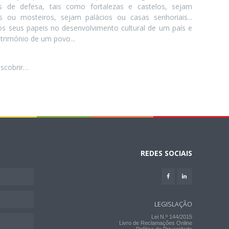
s de defesa, tais como fortalezas e castelos, sejam
os ou mosteiros, sejam palácios ou casas senhoriais...
s seus papeis no desenvolvimento cultural de um país e
trimónio de um povo...
escobrir…
REDES SOCIAIS
LEGISLAÇÃO
Lei N.º 144/2015
Livro de Reclamações Online
Política de Privacidade