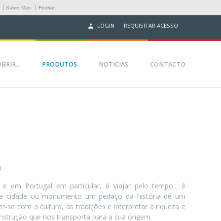
.
Saber Mais
Fechar
REQUISITAR ACESSO
LOGIN
BRIR...
PRODUTOS
NOTICIAS
CONTACTO
l
 e em Portugal em particular, é viajar pelo tempo... é
da cidade ou monumento um pedaço da história de um
-se com a cultura, as tradições e interpretar a riqueza e
nstrução que nos transporta para a sua origem.