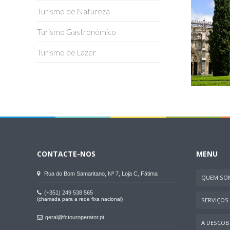
Turismo de Natureza
Turismo Gastronómico
Turismo de Lazer
CONTACTE-NOS
MENU
Rua do Bom Samaritano, Nº 7, Loja C, Fátima
QUEM SO
(+351) 249 538 565
(chamada para a rede fixa nacional)
SERVIÇOS
geral@fctouroperator.pt
A DESCOBR