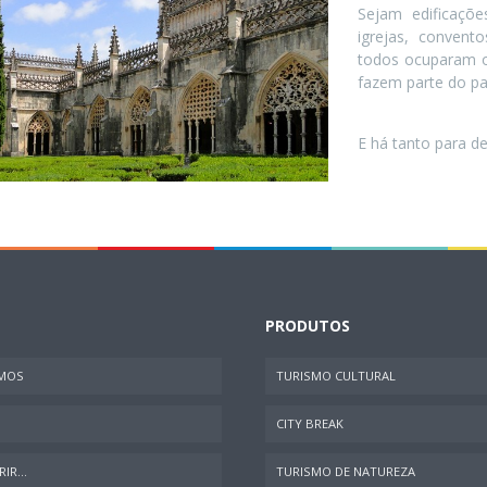
Sejam edificaçõe
igrejas, convent
todos ocuparam o
fazem parte do pa
E há tanto para d
PRODUTOS
MOS
TURISMO CULTURAL
CITY BREAK
IR...
TURISMO DE NATUREZA