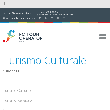
(+351) 249 538 565
geral@fctouroperator.pt
(Costo secondo la vostra tariffa)
Accedere FatimaCaminhos
PT
EN
FR
ES
IT
Turismo Culturale
\
PRODOTTI
Turismo Culturale
Turismo Religioso