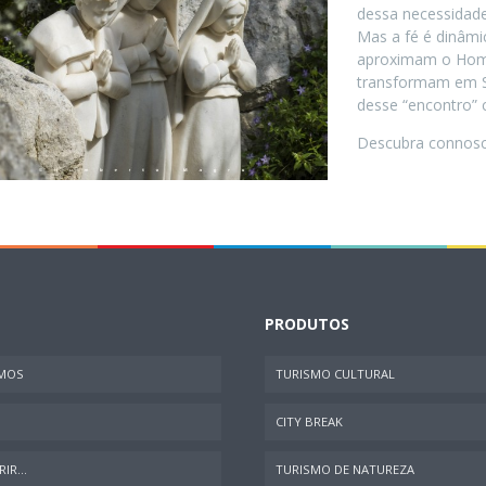
dessa necessidad
Mas a fé é dinâmi
aproximam o Home
transformam em S
desse “encontro”
Descubra connosco
PRODUTOS
MOS
TURISMO CULTURAL
CITY BREAK
IR...
TURISMO DE NATUREZA