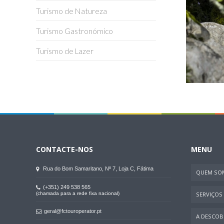
Turismo de Natureza
Turismo Gastronómico
Turismo de Lazer
CONTACTE-NOS
MENU
Rua do Bom Samaritano, Nº 7, Loja C, Fátima
QUEM SO
(+351) 249 538 565
(chamada para a rede fixa nacional)
SERVIÇOS
geral@fctouroperator.pt
A DESCOBR