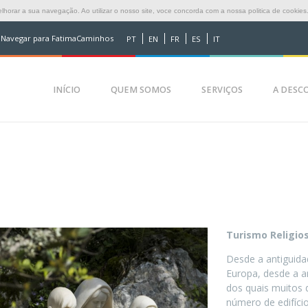
horar a sua navegação. Ao utilizar o nosso site, voce concorda com a nossa politica de cookies
Navegar para FatimaCaminhos
PT
EN
FR
ES
IT
INÍCIO
QUEM SOMOS
SERVIÇOS
A DESCO
Turismo Religio
Desde a antiguida
Europa, desde a a
dos quais muitos 
número de edifício