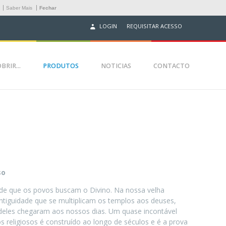
.
Saber Mais
Fechar
REQUISITAR ACESSO
LOGIN
BRIR...
PRODUTOS
NOTICIAS
CONTACTO
so
de que os povos buscam o Divino. Na nossa velha
ntiguidade que se multiplicam os templos aos deuses,
deles chegaram aos nossos dias. Um quase incontável
s religiosos é construído ao longo de séculos e é a prova