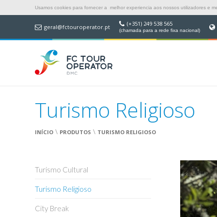
Usamos cookies para fornecer a melhor experiencia aos nossos utilizadores e mel
(+351) 249 538 565
geral@fctouroperator.pt
(chamada para a rede fixa nacional)
Turismo Religioso
\
\
INÍCIO
PRODUTOS
TURISMO RELIGIOSO
Turismo Cultural
Turismo Religioso
City Break