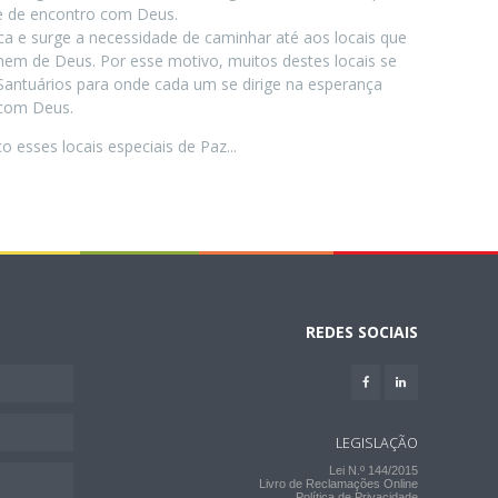
e de encontro com Deus.
ca e surge a necessidade de caminhar até aos locais que
m de Deus. Por esse motivo, muitos destes locais se
antuários para onde cada um se dirige na esperança
 com Deus.
 esses locais especiais de Paz...
REDES SOCIAIS
LEGISLAÇÃO
Lei N.º 144/2015
Livro de Reclamações Online
Política de Privacidade