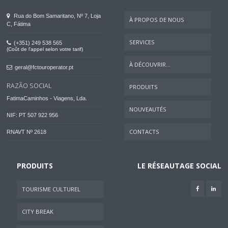
Rua do Bom Samaritano, Nº 7, Loja
À PROPOS DE NOUS
C, Fátima
SERVICES
(+351) 249 538 565
(Coût de l'appel selon votre tarif)
À DÉCOUVRIR...
geral@fctouroperator.pt
RAZÃO SOCIAL
PRODUITS
FatimaCaminhos - Viagens, Lda.
NOUVEAUTÉS
NIF: PT 507 922 956
CONTACTS
RNAVT Nº 2618
PRODUITS
LE RÉSEAUTAGE SOCIAL
TOURISME CULTUREL
CITY BREAK