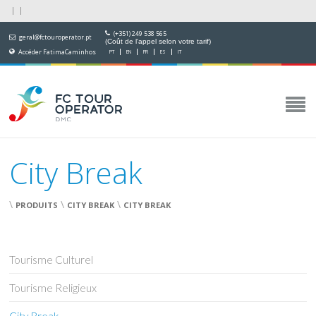
(+351) 249 538 565
geral@fctouroperator.pt
(Coût de l'appel selon votre tarif)
Accéder FatimaCaminhos
PT
EN
FR
ES
IT
City Break
\
\
\
PRODUITS
CITY BREAK
CITY BREAK
Tourisme Culturel
Tourisme Religieux