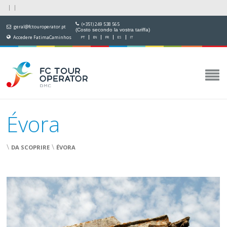
(+351) 249 538 565
geral@fctouroperator.pt
(Costo secondo la vostra tariffa)
Accedere FatimaCaminhos
PT
EN
FR
ES
IT
Évora
\
\
DA SCOPRIRE
ÉVORA