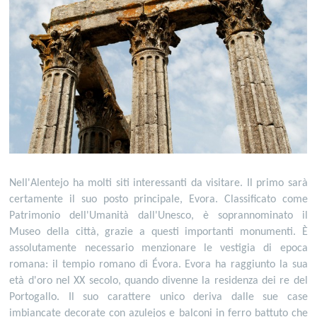
Nell'Alentejo ha molti siti interessanti da visitare. Il primo sarà
certamente il suo posto principale, Evora. Classificato come
Patrimonio dell'Umanità dall'Unesco, è soprannominato il
Museo della città, grazie a questi importanti monumenti. È
assolutamente necessario menzionare le vestigia di epoca
romana: il tempio romano di Évora. Evora ha raggiunto la sua
età d'oro nel XX secolo, quando divenne la residenza dei re del
Portogallo. Il suo carattere unico deriva dalle sue case
imbiancate decorate con azulejos e balconi in ferro battuto che