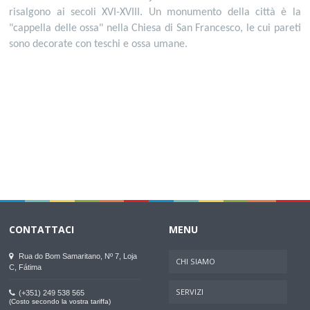
risalgono ai secoli XVI-XVIII. Un monumento della città è la
"cappella delle ossa" nella Chiesa di San Francesco, le cui pareti
sono decorate con teschi e ossa umane.
CONTATTACI
MENU
Rua do Bom Samaritano, Nº 7, Loja
CHI SIAMO
C, Fátima
SERVIZI
(+351) 249 538 565
(Costo secondo la vostra tariffa)