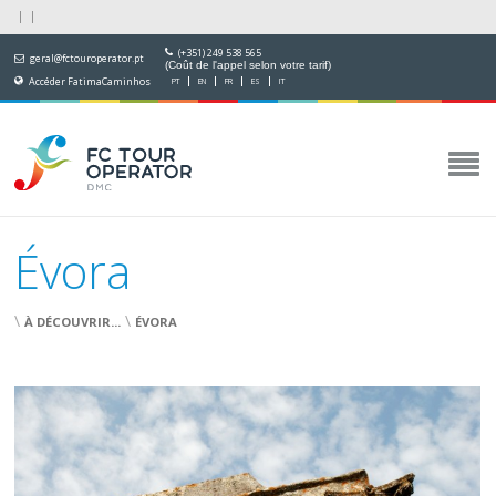
(+351) 249 538 565
geral@fctouroperator.pt
(Coût de l'appel selon votre tarif)
Accéder FatimaCaminhos
PT
EN
FR
ES
IT
Évora
\
\
À DÉCOUVRIR...
ÉVORA