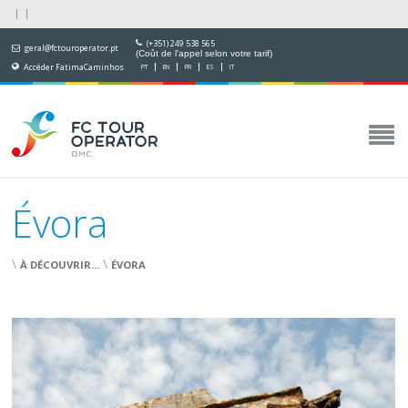
(+351) 249 538 565
geral@fctouroperator.pt
(Coût de l'appel selon votre tarif)
Accéder FatimaCaminhos
PT
EN
FR
ES
IT
Évora
\
\
À DÉCOUVRIR...
ÉVORA