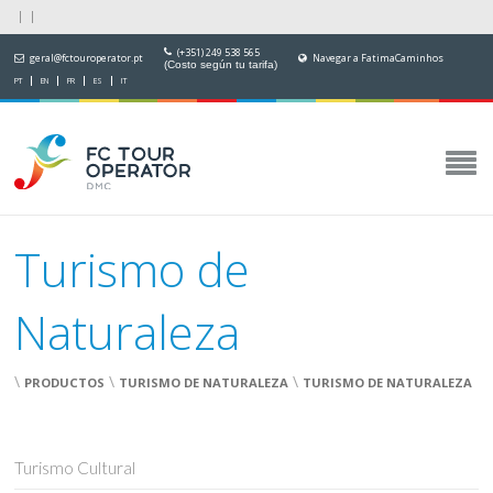
(+351) 249 538 565
geral@fctouroperator.pt
Navegar a FatimaCaminhos
(Costo según tu tarifa)
PT
EN
FR
ES
IT
Turismo de
Naturaleza
\
\
\
PRODUCTOS
TURISMO DE NATURALEZA
TURISMO DE NATURALEZA
Turismo Cultural