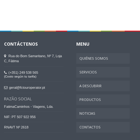
CONTÁCTENOS
MENU
Rua do Bom Samaritano, Nº 7, Loja
QUIÉNES SOMOS
C, Fátima
SERVICIOS
(+351) 249 538 565
(Costo según tu tarifa)
A DESCUBRIR
geral@fctouroperator.pt
RAZÃO SOCIAL
PRODUCTOS
FatimaCaminhos - Viagens, Lda.
NOTICIAS
NIF: PT 507 922 956
CONTACTOS
RNAVT Nº 2618