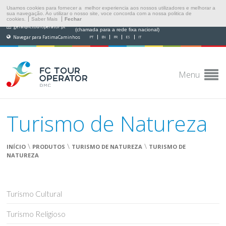
Usamos cookies para fornecer a melhor experiencia aos nossos utilizadores e melhorar a
sua navegação. Ao utilizar o nosso site, voce concorda com a nossa politica de
cookies.
Saber Mais
Fechar
(+351) 249 538 565
geral@fctouroperator.pt
(chamada para a rede fixa nacional)
Navegar para FatimaCaminhos
PT
EN
FR
ES
IT
Menu
Turismo de Natureza
\
\
\
INÍCIO
PRODUTOS
TURISMO DE NATUREZA
TURISMO DE
NATUREZA
Turismo Cultural
Turismo Religioso