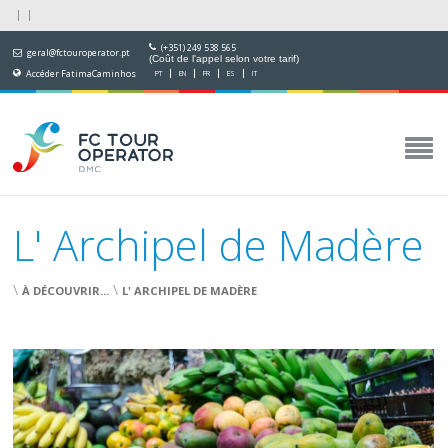
(+351) 249 538 565
geral@fctouroperator.pt
(Coût de l'appel selon votre tarif)
Accéder FatimaCaminhos
PT
EN
FR
ES
IT
L' Archipel de Madère
\
\
À DÉCOUVRIR...
L' ARCHIPEL DE MADÈRE