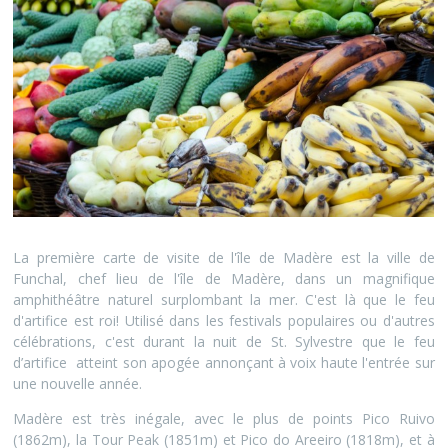
La première carte de visite de l'île de Madère est la ville de
Funchal, chef lieu de l'île de Madère, dans un magnifique
amphithéâtre naturel surplombant la mer. C'est là que le feu
d'artifice est roi! Utilisé dans les festivals populaires ou d'autres
célébrations, c'est durant la nuit de St. Sylvestre que le feu
d’artifice atteint son apogée annonçant à voix haute l'entrée sur
une nouvelle année.
Madère est très inégale, avec le plus de points Pico Ruivo
(1862m), la Tour Peak (1851m) et Pico do Areeiro (1818m), et à