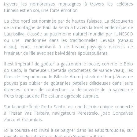
travers les nombreuses montagnes à travers les célèbres
tunnels est en soi, une forte émotion.
La côte nord est dominée par de hautes falaises. La découverte
de la montagne de Paul da Serra à travers la forêt endémique de
Laurissilva, classée au patrimoine naturel mondial par l'UNESCO
ou une randonnée dans les traditionnelles Levada (canaux
d'eau), nous conduisent à de beaux paysages naturels de
l'intérieur de l'île avec ses belvédéres époustouflants..
Il est impératif de goûter la gastronomie locale, comme le Bolo
do Caco, la fameuse Espetada (brochettes de viande veau), les
filtes de l'espadon ou le Bife de Atum ( steak de thon). Vous ne
pouvez pas oublier de goûter les patelles délicieuses dans leurs
diverses formes de confection. La découverte de la saveur de
fruits tropicaux de l'île est une agréable surprise.
Sur la petite île de Porto Santo, est une histoire unique connecté
à Tristan Vaz Teixeira, navigateurs Perestrelo, João Gonçalves
Zarco et Columbus.
Ici le touriste est invité à se baigner dans les eaux turquoise, sur
une plage de sable fin et doré qui s'étend sur 9 km.