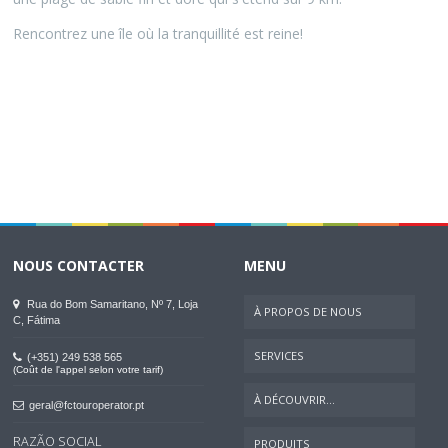
Rencontrez une île où la tranquillité est reine!
NOUS CONTACTER
MENU
Rua do Bom Samaritano, Nº 7, Loja
À PROPOS DE NOUS
C, Fátima
SERVICES
(+351) 249 538 565
(Coût de l'appel selon votre tarif)
À DÉCOUVRIR...
geral@fctouroperator.pt
RAZÃO SOCIAL
PRODUITS