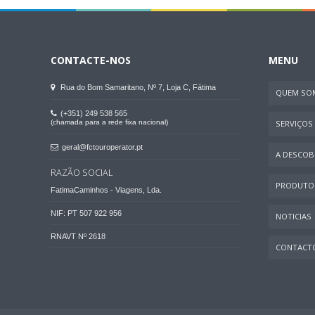
CONTACTE-NOS
MENU
Rua do Bom Samaritano, Nº 7, Loja C, Fátima
QUEM SO
(+351) 249 538 565
(chamada para a rede fixa nacional)
SERVIÇOS
geral@fctouroperator.pt
A DESCOBR
RAZÃO SOCIAL
PRODUTO
FatimaCaminhos - Viagens, Lda.
NIF: PT 507 922 956
NOTICIAS
RNAVT Nº 2618
CONTACT