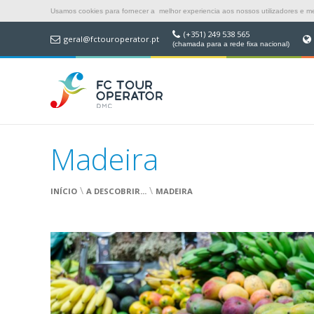
Usamos cookies para fornecer a melhor experiencia aos nossos utilizadores e mel
(+351) 249 538 565
geral@fctouroperator.pt
(chamada para a rede fixa nacional)
Madeira
\
\
INÍCIO
A DESCOBRIR...
MADEIRA