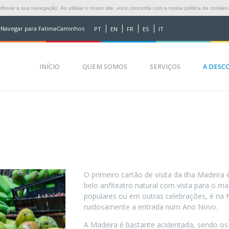
horar a sua navegação. Ao utilizar o nosso site, voce concorda com a nossa politica de cookies
Navegar para FatimaCaminhos
PT
EN
FR
ES
IT
INÍCIO
QUEM SOMOS
SERVIÇOS
A DESCO
O primeiro cartão de visita da ilha Madeira 
belo anfiteatro natural com vista para o mar.
populares ou em outras celebrações, é na N
ruidosamente a entrada num Ano Novo.
A Madeira é bastante acidentada, sendo os 