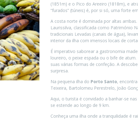
(1851m) e o Pico do Areeiro (1818m), e a
“furados” (túneis) é, por si só, uma forte e
A costa norte é dominada por altas arribas.
Laurissilva, classificada como Património
tradicionais Levadas (canais de água), lev
interior da ilha com imensos locais de cort
É imperativo saborear a gastronomia made
loureiro, o peixe espada ou o bife de atum.
suas várias formas de confeção. A descober
surpresa.
Na pequena ilha do
Porto Santo
, encontra
Teixeira, Bartolomeu Perestrelo, João Gon
Aqui, o turista é convidado a banhar-se na
se estende ao longo de 9 km.
Conheça uma ilha onde a tranquilidade é ra