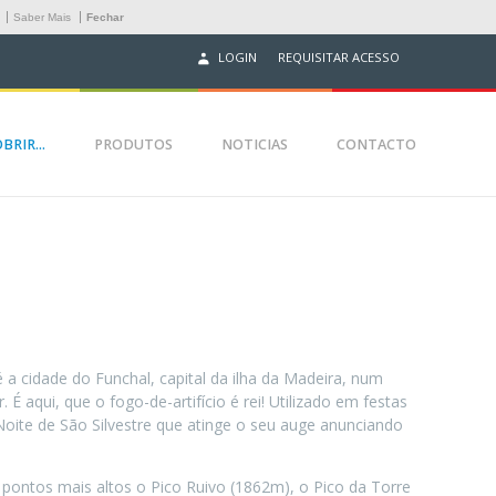
.
Saber Mais
Fechar
REQUISITAR ACESSO
LOGIN
BRIR...
PRODUTOS
NOTICIAS
CONTACTO
é a cidade do Funchal, capital da ilha da Madeira, num
 É aqui, que o fogo-de-artifício é rei! Utilizado em festas
oite de São Silvestre que atinge o seu auge anunciando
pontos mais altos o Pico Ruivo (1862m), o Pico da Torre