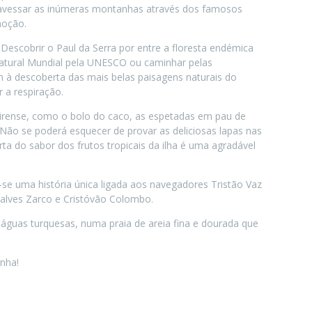
travessar as inúmeras montanhas através dos famosos
moção.
 Descobrir o Paul da Serra por entre a floresta endémica
 Natural Mundial pela UNESCO ou caminhar pelas
am à descoberta das mais belas paisagens naturais do
ar a respiração.
irense, como o bolo do caco, as espetadas em pau de
 Não se poderá esquecer de provar as deliciosas lapas nas
ta do sabor dos frutos tropicais da ilha é uma agradável
-se uma história única ligada aos navegadores Tristão Vaz
çalves Zarco e Cristóvão Colombo.
s águas turquesas, numa praia de areia fina e dourada que
inha!