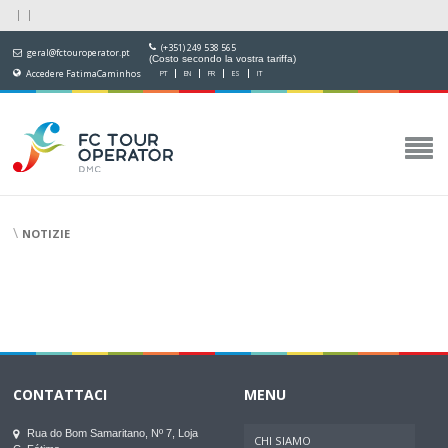
(+351) 249 538 565
geral@fctouroperator.pt
(Costo secondo la vostra tariffa)
Accedere FatimaCaminhos
PT
EN
FR
ES
IT
\
NOTIZIE
CONTATTACI
MENU
Rua do Bom Samaritano, Nº 7, Loja
CHI SIAMO