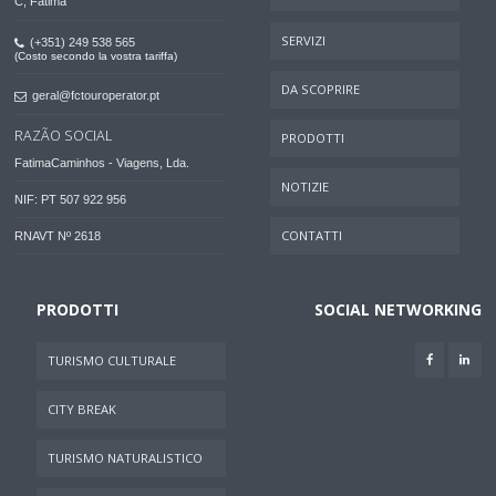
C, Fátima
SERVIZI
(+351) 249 538 565
(Costo secondo la vostra tariffa)
DA SCOPRIRE
geral@fctouroperator.pt
RAZÃO SOCIAL
PRODOTTI
FatimaCaminhos - Viagens, Lda.
NOTIZIE
NIF: PT 507 922 956
CONTATTI
RNAVT Nº 2618
PRODOTTI
SOCIAL NETWORKING
TURISMO CULTURALE
CITY BREAK
TURISMO NATURALISTICO