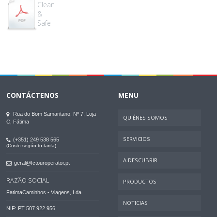
Clean
&
Safe
CONTÁCTENOS
MENU
Rua do Bom Samaritano, Nº 7, Loja
QUIÉNES SOMOS
C, Fátima
SERVICIOS
(+351) 249 538 565
(Costo según tu tarifa)
A DESCUBRIR
geral@fctouroperator.pt
RAZÃO SOCIAL
PRODUCTOS
FatimaCaminhos - Viagens, Lda.
NOTICIAS
NIF: PT 507 922 956