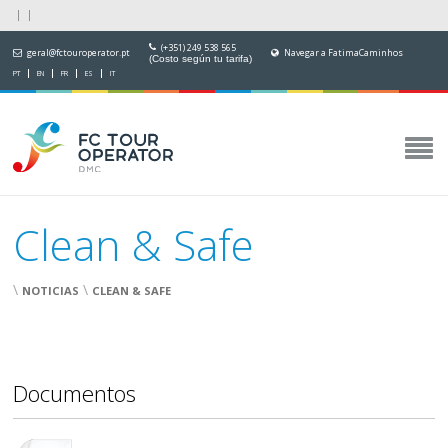
(+351) 249 538 565
geral@fctouroperator.pt
Navegar a FatimaCaminhos
(Costo según tu tarifa)
PT
EN
FR
ES
IT
Clean & Safe
\
\
NOTICIAS
CLEAN & SAFE
Documentos