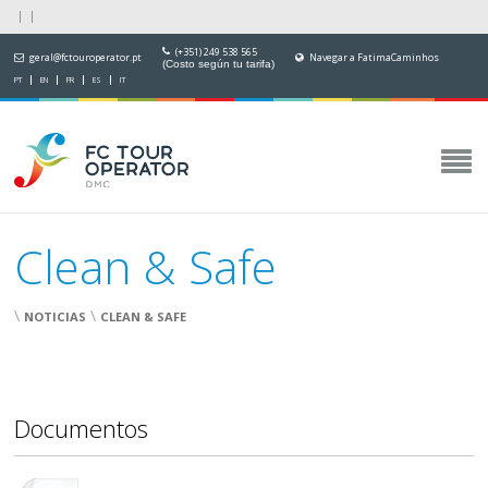
(+351) 249 538 565
geral@fctouroperator.pt
Navegar a FatimaCaminhos
(Costo según tu tarifa)
PT
EN
FR
ES
IT
Clean & Safe
\
\
NOTICIAS
CLEAN & SAFE
Documentos