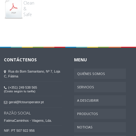
Clean
&
Safe
CONTÁCTENOS
MENU
Rua do Bom Samaritano, Nº 7, Loja
QUIÉNES SOMOS
C, Fátima
SERVICIOS
(+351) 249 538 565
(Costo según tu tarifa)
A DESCUBRIR
geral@fctouroperator.pt
RAZÃO SOCIAL
PRODUCTOS
FatimaCaminhos - Viagens, Lda.
NOTICIAS
NIF: PT 507 922 956