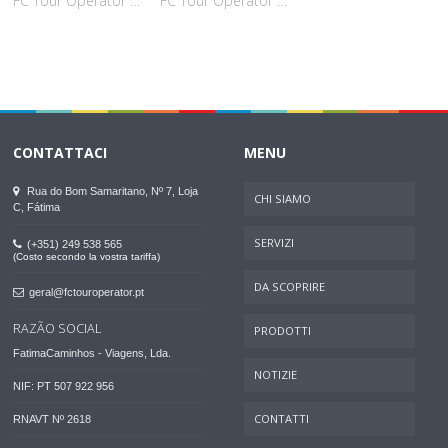
FC Tour Operator sarà al WTM Latin America
FC Tour Operator presso SITA (Abijdan - Costa d'Avorio)
CONTATTACI
MENU
Rua do Bom Samaritano, Nº 7, Loja
CHI SIAMO
C, Fátima
SERVIZI
(+351) 249 538 565
(Costo secondo la vostra tariffa)
DA SCOPRIRE
geral@fctouroperator.pt
RAZÃO SOCIAL
PRODOTTI
FatimaCaminhos - Viagens, Lda.
NOTIZIE
NIF: PT 507 922 956
CONTATTI
RNAVT Nº 2618