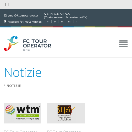
(+351) 249 538 565
geral@fctouroperator.pt
(Costo secondo la vostra tariffa)
Accedere FatimaCaminhos
PT
EN
FR
ES
IT
Notizie
\
NOTIZIE