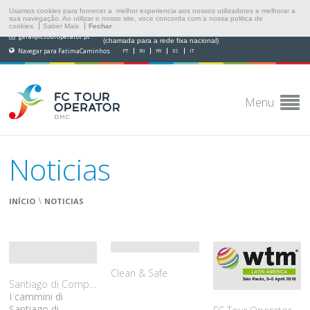
Usamos cookies para fornecer a melhor experiencia aos nossos utilizadores e melhorar a
sua navegação. Ao utilizar o nosso site, voce concorda com a nossa politica de
cookies.
Saber Mais
Fechar
(+351) 249 538 565
geral@fctouroperator.pt
(chamada para a rede fixa nacional)
Navegar para FatimaCaminhos
PT
EN
FR
ES
IT
Menu
Noticias
\
INÍCIO
NOTICIAS
Clean & Safe
Santiago di Compostela
I cammini di
Santiago di