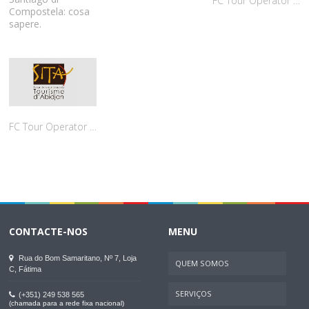
FC Tour Operator na WTM Latin America
Compostela: cosa
sapere.
FC Tour Operator na SITA (Abijdan - Costa do Marfim)
CONTACTE-NOS
MENU
Rua do Bom Samaritano, Nº 7, Loja
QUEM SOMOS
C, Fátima
SERVIÇOS
(+351) 249 538 565
(chamada para a rede fixa nacional)