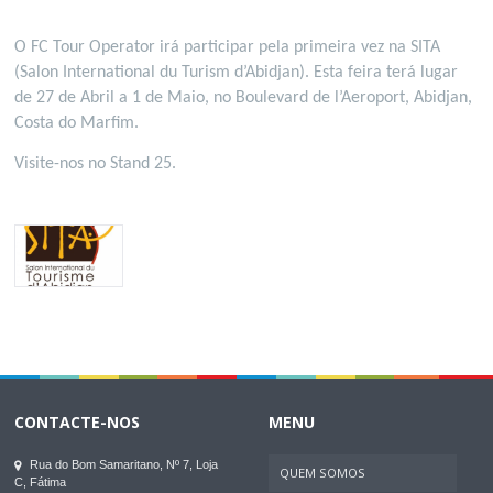
O FC Tour Operator irá participar pela primeira vez na SITA
(Salon International du Turism d’Abidjan). Esta feira terá lugar
de 27 de Abril a 1 de Maio, no Boulevard de l’Aeroport, Abidjan,
Costa do Marfim.
Visite-nos no Stand 25.
CONTACTE-NOS
MENU
Rua do Bom Samaritano, Nº 7, Loja
QUEM SOMOS
C, Fátima