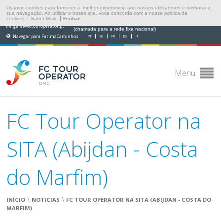
Usamos cookies para fornecer a melhor experiencia aos nossos utilizadores e melhorar a
sua navegação. Ao utilizar o nosso site, voce concorda com a nossa politica de
cookies.
Saber Mais
Fechar
(+351) 249 538 565
geral@fctouroperator.pt
(chamada para a rede fixa nacional)
Navegar para FatimaCaminhos
PT
EN
FR
ES
IT
Menu
FC Tour Operator na
SITA (Abijdan - Costa
do Marfim)
\
\
INÍCIO
NOTICIAS
FC TOUR OPERATOR NA SITA (ABIJDAN - COSTA DO
MARFIM)