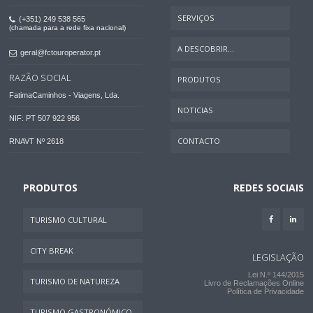
SERVIÇOS
(+351) 249 538 565
(chamada para a rede fixa nacional)
A DESCOBRIR...
geral@fctouroperator.pt
RAZÃO SOCIAL
PRODUTOS
FatimaCaminhos - Viagens, Lda.
NOTICIAS
NIF: PT 507 922 956
CONTACTO
RNAVT Nº 2618
PRODUTOS
REDES SOCIAIS
TURISMO CULTURAL
CITY BREAK
LEGISLAÇÃO
Lei N.º 144/2015
TURISMO DE NATUREZA
Livro de Reclamações Online
Política de Privacidade
TURISMO GASTRONÓMICO