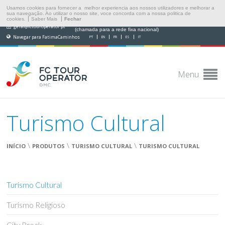
Usamos cookies para fornecer a melhor experiencia aos nossos utilizadores e melhorar a
sua navegação. Ao utilizar o nosso site, voce concorda com a nossa politica de
cookies.
Saber Mais
Fechar
(+351) 249 538 565
geral@fctouroperator.pt
(chamada para a rede fixa nacional)
Navegar para FatimaCaminhos
PT
EN
FR
ES
IT
Menu
Turismo Cultural
\
\
\
INÍCIO
PRODUTOS
TURISMO CULTURAL
TURISMO CULTURAL
Turismo Cultural
Turismo Religioso