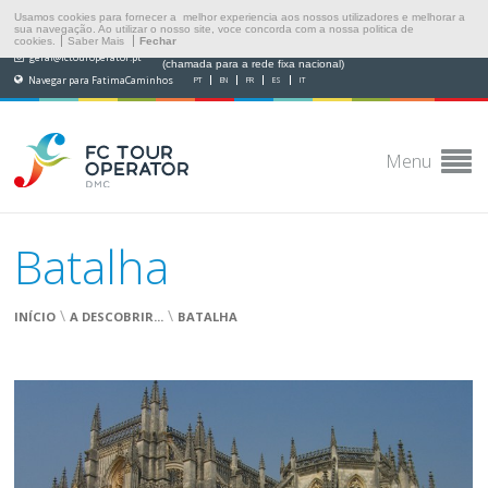
Usamos cookies para fornecer a melhor experiencia aos nossos utilizadores e melhorar a
sua navegação. Ao utilizar o nosso site, voce concorda com a nossa politica de
cookies.
Saber Mais
Fechar
(+351) 249 538 565
geral@fctouroperator.pt
(chamada para a rede fixa nacional)
Navegar para FatimaCaminhos
PT
EN
FR
ES
IT
Menu
Batalha
\
\
INÍCIO
A DESCOBRIR...
BATALHA