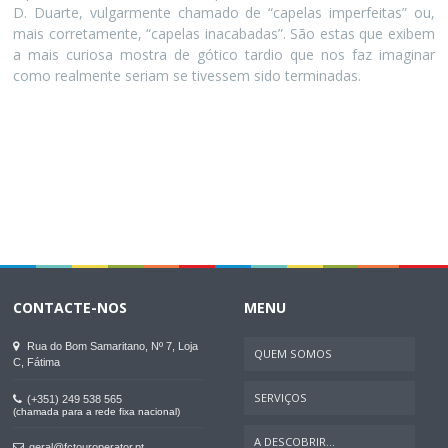
D. Duarte, vulgarmente chamado de “capelas imperfeitas” ou,
mais corretamente, “capelas inacabadas”. São estas que exibem
a mais curiosa mostra de gótico tardio que nos faz imaginar
como realmente seriam se tivessem sido terminadas.
CONTACTE-NOS
MENU
Rua do Bom Samaritano, Nº 7, Loja
QUEM SOMOS
C, Fátima
SERVIÇOS
(+351) 249 538 565
(chamada para a rede fixa nacional)
A DESCOBRIR...
geral@fctouroperator.pt