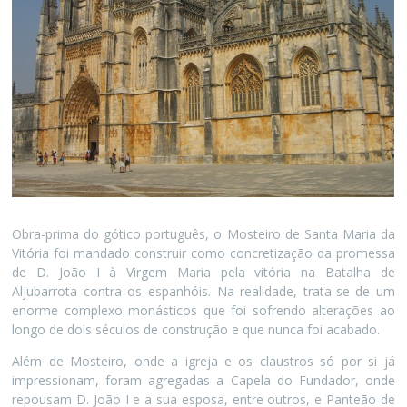
Obra-prima do gótico português, o Mosteiro de Santa Maria da
Vitória foi mandado construir como concretização da promessa
de D. João I à Virgem Maria pela vitória na Batalha de
Aljubarrota contra os espanhóis. Na realidade, trata-se de um
enorme complexo monásticos que foi sofrendo alterações ao
longo de dois séculos de construção e que nunca foi acabado.
Além de Mosteiro, onde a igreja e os claustros só por si já
impressionam, foram agregadas a Capela do Fundador, onde
repousam D. João I e a sua esposa, entre outros, e Panteão de