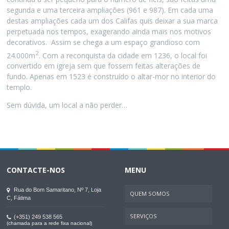
segunda e uma terceira ampliações (961 e 987). Em cada uma
destas ampliações cada um dos Califas quis deixar a sua marca
perpetuada nos tempos, exagerando ainda mais nos motivos
decorativos. Assim se chega a um espaço grandioso com
2
24.000m
. Com a reconquista da cidade em 1236, o local foi
convertido em igreja sem que fossem feitas alterações de
fundo. Apenas em 1523 é construído o altar-mor no interior do
templo.
Sem dúvida, um local a não perder…
CONTACTE-NOS
MENU
Rua do Bom Samaritano, Nº 7, Loja
QUEM SOMOS
C, Fátima
SERVIÇOS
(+351) 249 538 565
(chamada para a rede fixa nacional)