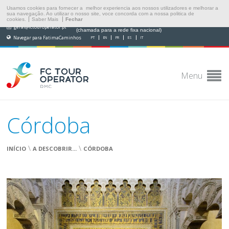
Usamos cookies para fornecer a melhor experiencia aos nossos utilizadores e melhorar a
sua navegação. Ao utilizar o nosso site, voce concorda com a nossa politica de
cookies.
Saber Mais
Fechar
(+351) 249 538 565
geral@fctouroperator.pt
(chamada para a rede fixa nacional)
Navegar para FatimaCaminhos
PT
EN
FR
ES
IT
Menu
Córdoba
\
\
INÍCIO
A DESCOBRIR...
CÓRDOBA