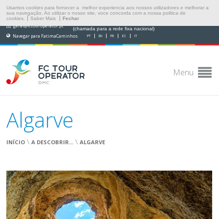
Usamos cookies para fornecer a melhor experiencia aos nossos utilizadores e melhorar a
sua navegação. Ao utilizar o nosso site, voce concorda com a nossa politica de
cookies.
Saber Mais
Fechar
(+351) 249 538 565
geral@fctouroperator.pt
(chamada para a rede fixa nacional)
Navegar para FatimaCaminhos
PT
EN
FR
ES
IT
Menu
Algarve
\
\
INÍCIO
A DESCOBRIR...
ALGARVE