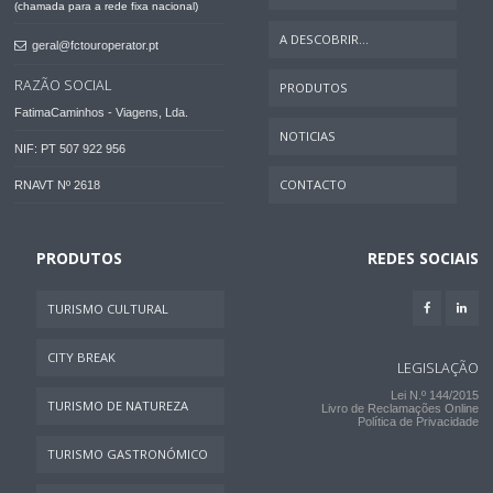
(chamada para a rede fixa nacional)
A DESCOBRIR...
geral@fctouroperator.pt
RAZÃO SOCIAL
PRODUTOS
FatimaCaminhos - Viagens, Lda.
NOTICIAS
NIF: PT 507 922 956
CONTACTO
RNAVT Nº 2618
PRODUTOS
REDES SOCIAIS
TURISMO CULTURAL
CITY BREAK
LEGISLAÇÃO
Lei N.º 144/2015
TURISMO DE NATUREZA
Livro de Reclamações Online
Política de Privacidade
TURISMO GASTRONÓMICO