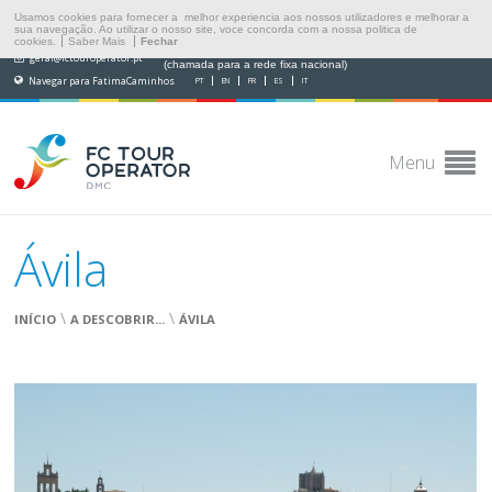
Usamos cookies para fornecer a melhor experiencia aos nossos utilizadores e melhorar a
sua navegação. Ao utilizar o nosso site, voce concorda com a nossa politica de
cookies.
Saber Mais
Fechar
(+351) 249 538 565
geral@fctouroperator.pt
(chamada para a rede fixa nacional)
Navegar para FatimaCaminhos
PT
EN
FR
ES
IT
Menu
Ávila
\
\
INÍCIO
A DESCOBRIR...
ÁVILA