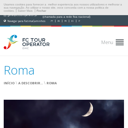
Usamos cookies para fornecer a melhor experiencia aos nossos utilizadores e melhorar a
sua navegação. Ao utilizar o nosso site, voce concorda com a nossa politica de
cookies.
Saber Mais
Fechar
(+351) 249 538 565
geral@fctouroperator.pt
(chamada para a rede fixa nacional)
Navegar para FatimaCaminhos
PT
EN
FR
ES
IT
Menu
Roma
\
\
INÍCIO
A DESCOBRIR...
ROMA