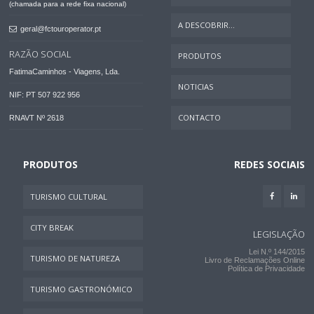
(chamada para a rede fixa nacional)
A DESCOBRIR...
geral@fctouroperator.pt
RAZÃO SOCIAL
PRODUTOS
FatimaCaminhos - Viagens, Lda.
NOTICIAS
NIF: PT 507 922 956
CONTACTO
RNAVT Nº 2618
PRODUTOS
REDES SOCIAIS
TURISMO CULTURAL
CITY BREAK
LEGISLAÇÃO
Lei N.º 144/2015
TURISMO DE NATUREZA
Livro de Reclamações Online
Política de Privacidade
TURISMO GASTRONÓMICO