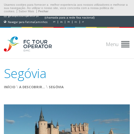
Usamos cookies para fornecer a melhor experiencia aos nossos utilizadores e melhorar a
sua navegação. Ao utilizar o nosso site, voce concorda com a nossa politica de
cookies.
Saber Mais
Fechar
(+351) 249 538 565
geral@fctouroperator.pt
(chamada para a rede fixa nacional)
Navegar para FatimaCaminhos
PT
EN
FR
ES
IT
Menu
Segóvia
\
\
INÍCIO
A DESCOBRIR...
SEGÓVIA