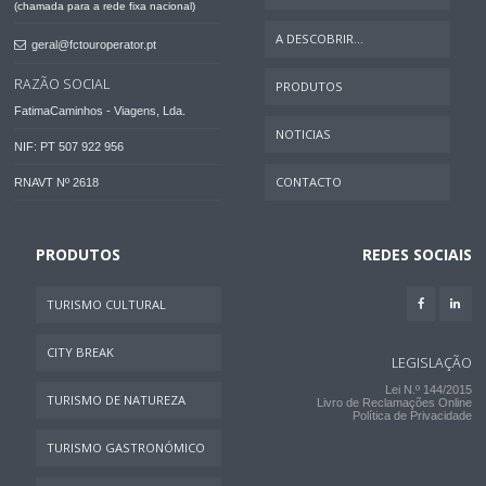
(chamada para a rede fixa nacional)
A DESCOBRIR...
geral@fctouroperator.pt
RAZÃO SOCIAL
PRODUTOS
FatimaCaminhos - Viagens, Lda.
NOTICIAS
NIF: PT 507 922 956
CONTACTO
RNAVT Nº 2618
PRODUTOS
REDES SOCIAIS
TURISMO CULTURAL
CITY BREAK
LEGISLAÇÃO
Lei N.º 144/2015
TURISMO DE NATUREZA
Livro de Reclamações Online
Política de Privacidade
TURISMO GASTRONÓMICO