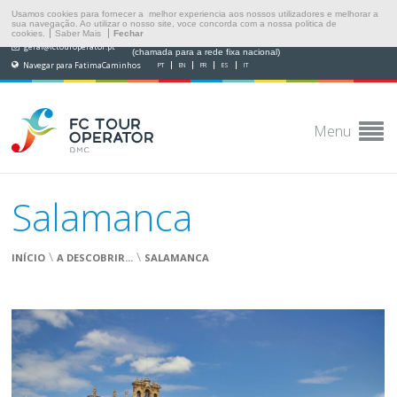
Usamos cookies para fornecer a melhor experiencia aos nossos utilizadores e melhorar a
sua navegação. Ao utilizar o nosso site, voce concorda com a nossa politica de
cookies.
Saber Mais
Fechar
(+351) 249 538 565
geral@fctouroperator.pt
(chamada para a rede fixa nacional)
Navegar para FatimaCaminhos
PT
EN
FR
ES
IT
Menu
Salamanca
\
\
INÍCIO
A DESCOBRIR...
SALAMANCA