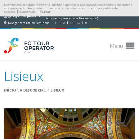
Usamos cookies para fornecer a melhor experiencia aos nossos utilizadores e melhorar a
sua navegação. Ao utilizar o nosso site, voce concorda com a nossa politica de
cookies.
Saber Mais
Fechar
(+351) 249 538 565
geral@fctouroperator.pt
(chamada para a rede fixa nacional)
Navegar para FatimaCaminhos
PT
EN
FR
ES
IT
Menu
Lisieux
\
\
INÍCIO
A DESCOBRIR...
LISIEUX