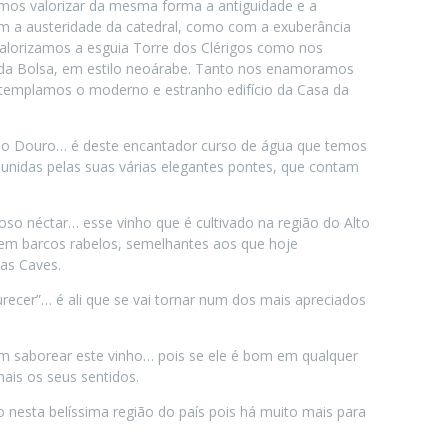
mos valorizar da mesma forma a antiguidade e a
 a austeridade da catedral, como com a exuberância
valorizamos a esguia Torre dos Clérigos como nos
da Bolsa, em estilo neoárabe. Tanto nos enamoramos
ntemplamos o moderno e estranho edifício da Casa da
o rio Douro… é deste encantador curso de água que temos
 unidas pelas suas várias elegantes pontes, que contam
oso néctar… esse vinho que é cultivado na região do Alto
o em barcos rabelos, semelhantes aos que hoje
nas Caves.
urecer”… é ali que se vai tornar num dos mais apreciados
m saborear este vinho… pois se ele é bom em qualquer
mais os seus sentidos.
 nesta belíssima região do país pois há muito mais para