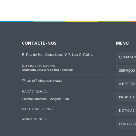
CONTACTE-NOS
MENU
Rua do Bom Samaritano, Nº 7, Loja C, Fátima
QUEM SO
(+351) 249 538 565
(chamada para a rede fixa nacional)
SERVIÇOS
geral@fctouroperator.pt
A DESCOBR
RAZÃO SOCIAL
PRODUTO
FatimaCaminhos - Viagens, Lda.
NIF: PT 507 922 956
NOTICIAS
RNAVT Nº 2618
CONTACT