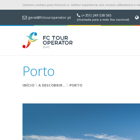
Usamos cookies para fornecer a melhor experiencia aos nossos utilizadores e mel
(+351) 249 538 565
geral@fctouroperator.pt
(chamada para a rede fixa nacional)
Porto
\
\
INÍCIO
A DESCOBRIR...
PORTO