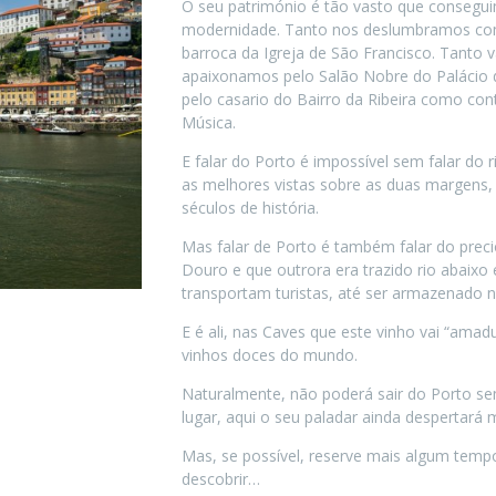
O seu património é tão vasto que consegui
modernidade. Tanto nos deslumbramos com
barroca da Igreja de São Francisco. Tanto 
apaixonamos pelo Salão Nobre do Palácio 
pelo casario do Bairro da Ribeira como co
Música.
E falar do Porto é impossível sem falar d
as melhores vistas sobre as duas margens,
séculos de história.
Mas falar de Porto é também falar do preci
Douro e que outrora era trazido rio abaix
transportam turistas, até ser armazenado 
E é ali, nas Caves que este vinho vai “amad
vinhos doces do mundo.
Naturalmente, não poderá sair do Porto se
lugar, aqui o seu paladar ainda despertará 
Mas, se possível, reserve mais algum tempo
descobrir…