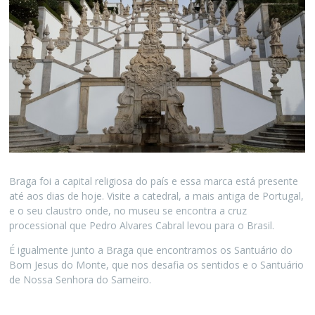
Braga foi a capital religiosa do país e essa marca está presente
até aos dias de hoje. Visite a catedral, a mais antiga de Portugal,
e o seu claustro onde, no museu se encontra a cruz
processional que Pedro Alvares Cabral levou para o Brasil.
É igualmente junto a Braga que encontramos os Santuário do
Bom Jesus do Monte, que nos desafia os sentidos e o Santuário
de Nossa Senhora do Sameiro.