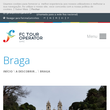
Usamos cookies para fornecer a melhor experiencia aos nossos utilizadores e melhorar a
sua navegação. Ao utilizar o nosso site, voce concorda com a nossa politica de
cookies.
Saber Mais
Fechar
(+351) 249 538 565
geral@fctouroperator.pt
(chamada para a rede fixa nacional)
Navegar para FatimaCaminhos
PT
EN
FR
ES
IT
Menu
Braga
\
\
INÍCIO
A DESCOBRIR...
BRAGA