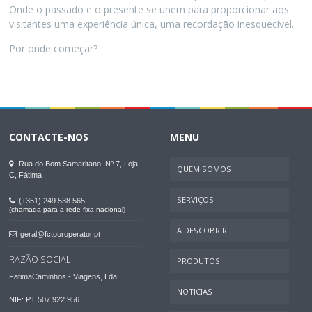
Onde o passado e o presente se unem para proporcionar aos
visitantes uma experiência única, uma recordação inesquecível.
Por onde começar?
CONTACTE-NOS
MENU
Rua do Bom Samaritano, Nº 7, Loja
QUEM SOMOS
C, Fátima
SERVIÇOS
(+351) 249 538 565
(chamada para a rede fixa nacional)
A DESCOBRIR...
geral@fctouroperator.pt
RAZÃO SOCIAL
PRODUTOS
FatimaCaminhos - Viagens, Lda.
NOTICIAS
NIF: PT 507 922 956