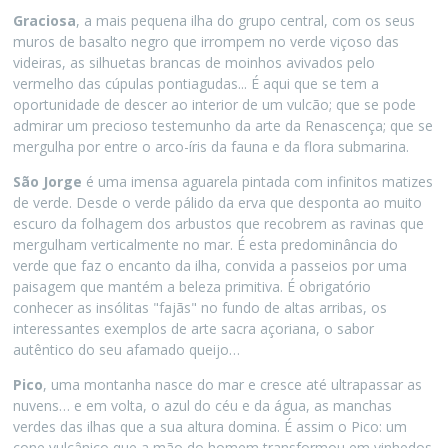
Graciosa
, a mais pequena ilha do grupo central, com os seus
muros de basalto negro que irrompem no verde viçoso das
videiras, as silhuetas brancas de moinhos avivados pelo
vermelho das cúpulas pontiagudas... É aqui que se tem a
oportunidade de descer ao interior de um vulcão; que se pode
admirar um precioso testemunho da arte da Renascença; que se
mergulha por entre o arco-íris da fauna e da flora submarina.
São Jorge
é uma imensa aguarela pintada com infinitos matizes
de verde. Desde o verde pálido da erva que desponta ao muito
escuro da folhagem dos arbustos que recobrem as ravinas que
mergulham verticalmente no mar. É esta predominância do
verde que faz o encanto da ilha, convida a passeios por uma
paisagem que mantém a beleza primitiva. É obrigatório
conhecer as insólitas "fajãs" no fundo de altas arribas, os
interessantes exemplos de arte sacra açoriana, o sabor
autêntico do seu afamado queijo…
Pico
, uma montanha nasce do mar e cresce até ultrapassar as
nuvens… e em volta, o azul do céu e da água, as manchas
verdes das ilhas que a sua altura domina. É assim o Pico: um
cone vulcânico que a mão do homem transformou em vinhedos