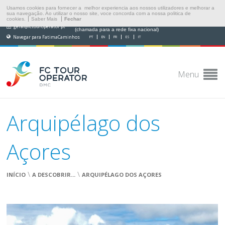
Usamos cookies para fornecer a melhor experiencia aos nossos utilizadores e melhorar a
sua navegação. Ao utilizar o nosso site, voce concorda com a nossa politica de
cookies.
Saber Mais
Fechar
(+351) 249 538 565
geral@fctouroperator.pt
(chamada para a rede fixa nacional)
Navegar para FatimaCaminhos
PT
EN
FR
ES
IT
Menu
Arquipélago dos
Açores
\
\
INÍCIO
A DESCOBRIR...
ARQUIPÉLAGO DOS AÇORES