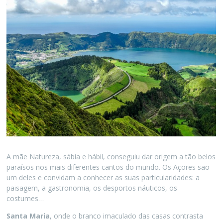
A mãe Natureza, sábia e hábil, conseguiu dar origem a tão belos
paraísos nos mais diferentes cantos do mundo. Os Açores são
um deles e convidam a conhecer as suas particularidades: a
paisagem, a gastronomia, os desportos náuticos, os
costumes…
Santa Maria
, onde o branco imaculado das casas contrasta