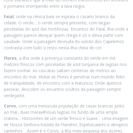
e pomares irrompendo entre a lava negra.
Faial
, onde na cénica baía se espraia o casario branco da
cidade. O verde… o verde sempre presente, com largas
pinceladas do azul das hortênsias. Encantos do Faial, ilha onde a
paisagem parece abraçar quem chega e só o deixa partir com
saudade. Onde a paisagem desnuda do vulcão dos Capelinhos
contrasta com tudo o resto nesta ilha cheia de cor.
Flores
, a ilha onde a presença constante do verde em mil
matizes frescos com pinceladas de azul turquesa de lagoas nos
fazem sonhar. As cascatas saltam centenas de metros ao
encontro do mar. Visitar as Flores é penetrar num mundo feito
de tranquilidade, de encontro com a Natureza. Onde apetece
passear, descobrir os encantos ocultos da paisagem sempre
verdejante.
Corvo
, com uma minúscula população de casas brancas junto
ao mar, duas maravilhosas lagoas no fundo de uma ampla
cratera… Horizontes de um verde fresco e suave… Uma imagem
de Nossa Senhora trazida da Flandres. Espetaculares e abruptos
caminhos… Assim é o Corvo, a ilha mais pequena dos Açores.