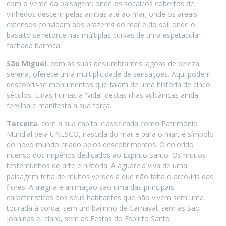
com o verde da paisagem; onde os socalcos cobertos de
vinhedos descem pelas arribas até ao mar; onde os areais
extensos convidam aos prazeres do mar e do sol; onde o
basalto se retorce nas múltiplas curvas de uma espetacular
fachada barroca…
São Miguel
, com as suas deslumbrantes lagoas de beleza
serena, oferece uma multiplicidade de sensações. Aqui podem
descobrir-se monumentos que falam de uma história de cinco
séculos. E nas Furnas a “vida” destas ilhas vulcânicas ainda
fervilha e manifesta a sua força.
Terceira
, com a sua capital classificada como Património
Mundial pela UNESCO, nascida do mar e para o mar, é símbolo
do novo mundo criado pelos descobrimentos. O colorido
intenso dos impérios dedicados ao Espírito Santo. Os muitos
testemunhos de arte e história. A aguarela viva de uma
paisagem feita de muitos verdes a que não falta o arco-íris das
flores. A alegria e animação são uma das principais
características dos seus habitantes que não vivem sem uma
tourada à corda, sem um bailinho de Carnaval, sem as São-
joaninas e, claro, sem as Festas do Espírito Santo.